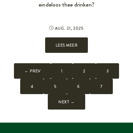
eindeloos thee drinken?
AUG. 21, 2025
LEES MEER
← PREV
1
2
3
4
5
6
7
NEXT →