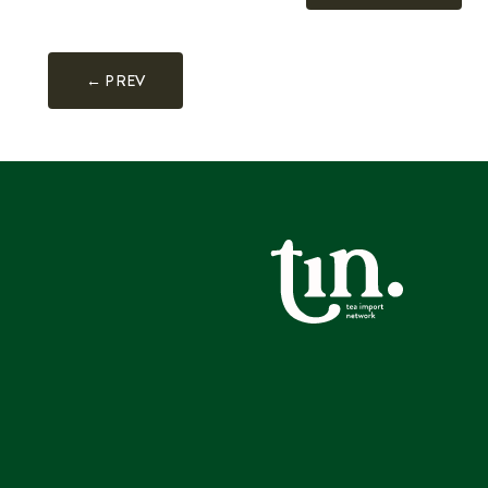
← PREV