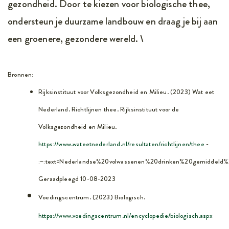
gezondheid. Door te kiezen voor biologische thee,
ondersteun je duurzame landbouw en draag je bij aan
een groenere, gezondere wereld. \
Bronnen:
Rijksinstituut voor Volksgezondheid en Milieu. (2023) Wat eet
Nederland. Richtlijnen thee. Rijksinstituut voor de
Volksgezondheid en Milieu.
https://www.wateetnederland.nl/resultaten/richtlijnen/thee
-
:~:text=Nederlandse%20volwassenen%20drinken%20gemiddel
Geraadpleegd 10-08-2023
Voedingscentrum. (2023) Biologisch.
https://www.voedingscentrum.nl/encyclopedie/biologisch.aspx